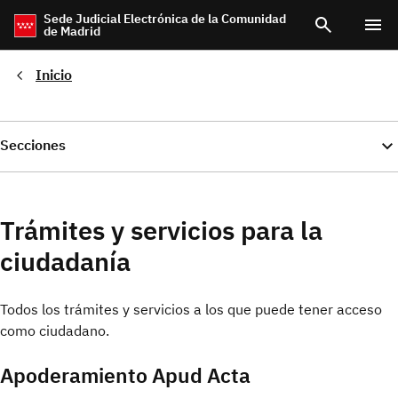
Pasar
Sede Judicial Electrónica de la Comunidad
de Madrid
al
contenido
principal
Inicio
Secciones
Trámites y servicios para la
ciudadanía
Todos los trámites y servicios a los que puede tener acceso
como ciudadano.
Apoderamiento Apud Acta