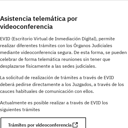
Apostillas
Asistencia telemática por
Legalizaciones
videoconferencia
Apoderamientos Apud Acta (procedimientos
iniciados dentro del partido judicial)
EVID (Escritorio Virtual de Inmediación Digital), permite
realizar diferentes trámites con los Órganos Judiciales
Apoderamientos Apud Acta (procedimientos no
mediante videoconferencia segura. De esta forma, se pueden
iniciados o fuera del partido judicial)
celebrar de forma telemática reuniones sin tener que
Apoderamientos REAJ (registro electrónico de
desplazarse físicamente a las sedes judiciales.
apoderamientos judiciales)
La solicitud de realización de trámites a través de EVID
Copias de actuaciones procesales y de
deberá pedirse directamente a los Juzgados, a través de los
procedimientos
cauces habituales de comunicación con ellos.
Actos de comunicación
Actualmente es posible realizar a través de EVID los
Obtener información general sobre trámites o
siguientes trámites
estado de un procedimiento
Información sin conocer el número del
Trámites por videoconferencia
procedimiento y órgano