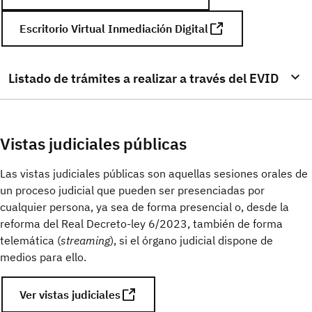
Información conociendo el número del
Escritorio Virtual Inmediación Digital
procedimiento y órgano
Información sobre mandamientos de pago y cuenta
de consignaciones
Listado de trámites a realizar a través del EVID
Información al público de procedimientos órganos
nueva oficina judicial (juzgados 1ª instancia,
Aceptación administrador concursal
juzgados de lo social, juzgados contencioso-
Vistas judiciales públicas
administrativo, juzgados de lo penal, y órganos
Aceptación Cargo Tutor/Curador/Guardador De
colegiados)
Hecho/Defensor Judicial/Representante de
Las vistas judiciales públicas son aquellas sesiones orales de
Ausente
Información a profesionales de procedimientos
un proceso judicial que pueden ser presenciadas por
órganos nueva oficina judicial (juzgados 1ª
cualquier persona, ya sea de forma presencial o, desde la
Aceptación consentimiento adoptando
instancia, juzgados de lo social, juzgados
reforma del Real Decreto-ley 6/2023, también de forma
Aceptación de cargo de administrador judicial
contencioso-administrativo, juzgados de lo penal, y
telemática (
streaming
), si el órgano judicial dispone de
Aceptación de cargo de contador partidor
órganos colegiados)
medios para ello.
Aceptación de cargo de depositario
Información presencial especializada a
profesionales por letrados aj (administración de
Ver vistas judiciales
Aceptación de cargo de perito