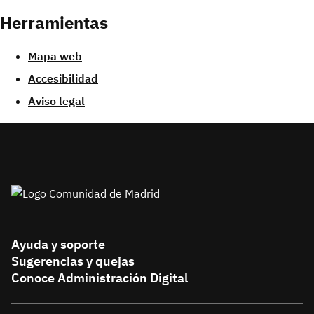
Herramientas
Mapa web
Accesibilidad
Aviso legal
Ayuda y soporte
Menú
Sugerencias y quejas
Footer
Conoce Administración Digital
Principal